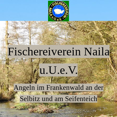
Fischereiverein Naila
u.U.e.V.
Angeln im Frankenwald an der
Selbitz und am Seifenteich