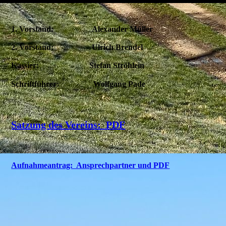
1. Vorstand:
Alexander Müller
2. Vorstand:
Ulrich Brendel
Kassier:
Stefan Ströhlein
Schriftführer:
Wolfgang Pade
Satzung des Vereins: PDF
Aufnahmeantrag: Ansprechpartner und PDF